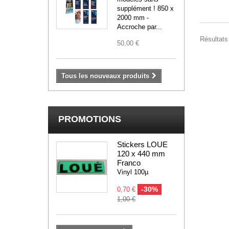
supplément ! 850 x
2000 mm -
Accroche par...
Résultats 
50,00 €
Tous les nouveaux produits
PROMOTIONS
Stickers LOUE
120 x 440 mm
Franco
Vinyl 100µ
-30%
0,70 €
1,00 €