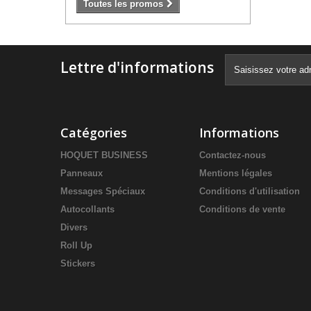
Toutes les promos
Lettre d'informations
Catégories
Informations
HOQUET BUSINESS
Contactez-nous
Panneaux
Mentions légales
Messages Spéciaux
Conditions d'utilisation
Autocollants
Conditions de vente
Divers
Roll Up
Stickers