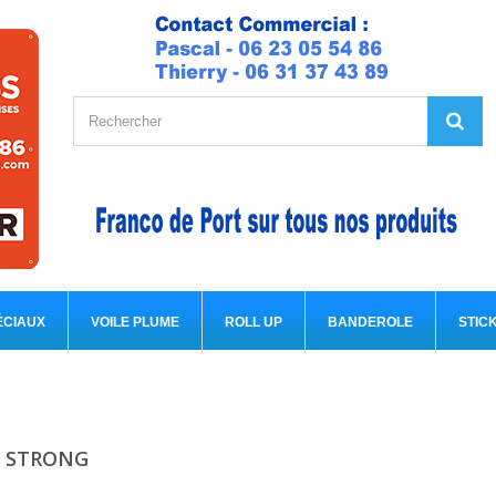
ÉCIAUX
VOILE PLUME
ROLL UP
BANDEROLE
STIC
A STRONG