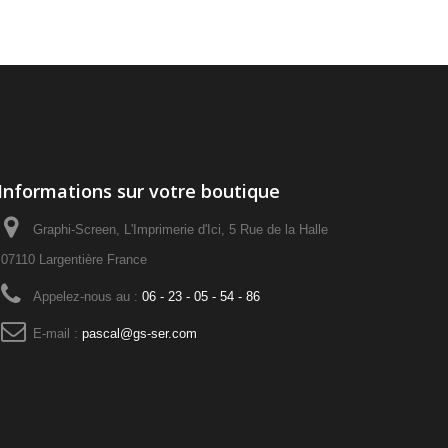
Informations sur votre boutique
Graphi-Screen, L'Imprimerie d'Ici, 5 Rue de la Halle
07110 Largentière France
Appelez-nous au :
06 - 23 - 05 - 54 - 86
E-mail :
pascal@gs-ser.com